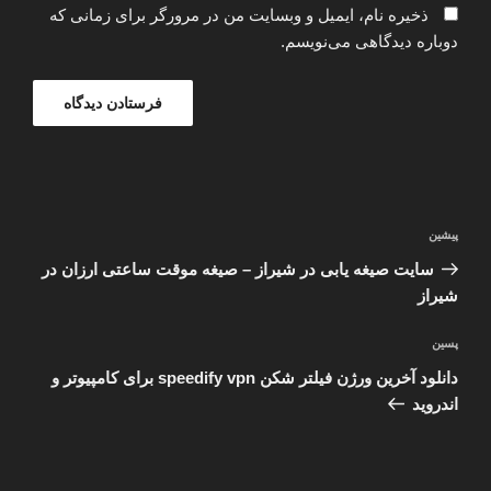
ذخیره نام، ایمیل و وبسایت من در مرورگر برای زمانی که
دوباره دیدگاهی می‌نویسم.
راهبری
نوشته
پیشین
نوشته
قبلی
سایت صیغه یابی در شیراز – صیغه موقت ساعتی ارزان در
شیراز
نوشته‌ٔ
پسین
بعدی
دانلود آخرین ورژن فیلتر شکن speedify vpn برای کامپیوتر و
اندروید