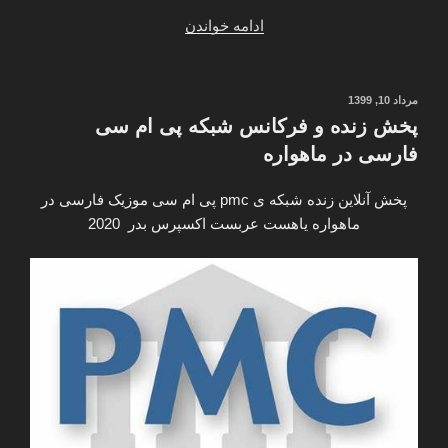
“عکس
ادامه خواندن
کهکشان
راه
شیری
نوشته‌شده
مرداد 10, 1399
در
برای
پخش زنده و فرکانس شبکه پی ام سی
پروفایل
فارسی در ماهواره
و
پس
پخش آنلاین زنده شبکه ی pmc پی ام سی موزیک فارسی در
زمینه”
ماهواره یاهست عربست اکسپرس بدر 2020