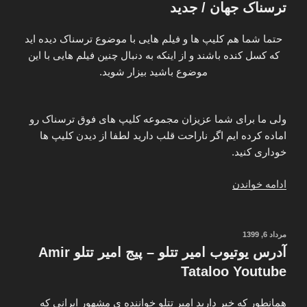
ترسناک
ترسناک جهان / جدید
واقعی
خفن
حتما شما هم کلیپ ها و فیلم هایی با موضوع ترسناک دیده اید
برای
که کسل کنده باشند و از اینکه به دنبال چنین فیلم هایی با این
پروفایل”
موضوع باشید بیزار شوید.
ولی ما برای شما عزیزان مجموعه کلیپ های فوق ترسناک رو
اماده کرده ایم اگر ناراحت قلب دارید لطفا از دیدن کلیپ ها
خوداری کنید.
“دانلود
ادامه خواندن
فیلم
خنده
دار
نوشته‌شده
مرداد 6, 1399
در
ترین
آدرس یوتیوب امیر تتلو – پیج امیر تتلو Amir
دوربین
Tataloo Youtube
مخفی
های
همانطور که خبر دارید امیر تتلو خواننده ی مشهور ایرانی که