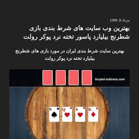
مدل
عینک
طبی
نوشته‌شده
مرداد 9, 1399
در
دخترانه
بهترین وب سایت های شرط بندی بازی
و
شطرنج بیلیارد پاسور تخته نرد پوکر رولت
مردانه
بچه
بهترین سایت شرط بندی ایران در مورد بازی های شطرنج
گانه
بیلیارد تخته نرد پوکر رولت
گرد
زنانه
شش
ضلعی
جدید
شیک”