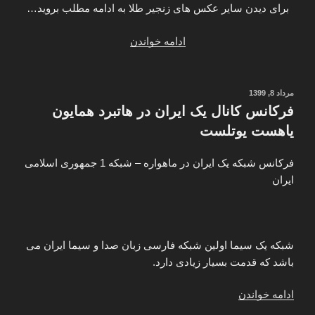
پوکر
برای دیدن سایر عکس های زنجیر طلا به ادامه مطلب بروید…
رولت”
“مدل
ادامه خواندن
زنجیر
طلا
زنانه
نوشته‌شده
مرداد 8, 1399
در
و
فرکانس کانال یک ایران در هاتبرد همایون
مردانه
یاهست یوتلست
ظریف
و
فرکانس شبکه یک ایران در ماهواره – شبکه 1 جمهوری اسلامی
کلفت
ایران
بلند
رو
لباسی”
شبکه یک سیما اولین شبکه فارسی زبان صدا و سیما ایران می
باشد که قدمت بسیار زیادی دارد.
“فرکانس
ادامه خواندن
کانال