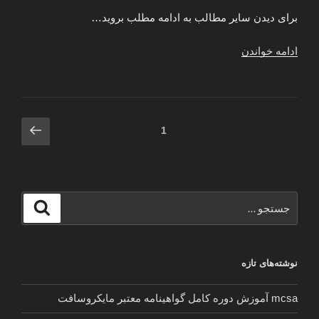
برای دیدن سایر مطالب به ادامه مطلب بروید…
“مدل
ادامه خواندن
جیب
مانتو
اسپرت
مجلسی
صفحه‌بندی
برگه
برگه
1
نخی
بعدی
نوشته‌ها
اداری
کتی
زنانه
جستجو
پاییزه
جستجو
برای
کیمونو
جدید
شیک”
نوشته‌های تازه
mcsa آموزش دوره کامل گواهینامه معتبر مایکروسافت