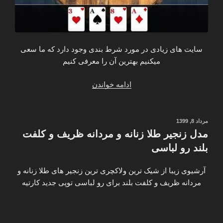
سایت های زیادی در مورد شرط بندی وجود دارد که ما سعی
میکنیم بهترین آن را معرفی کنیم
“بهترین
ادامه خواندن
وب
سایت
های
نوشته‌شده
مرداد 8, 1399
در
شرط
مدل زنجیر طلا زنانه و مردانه ظریف و کلفت
بندی
بلند رو لباسی
بازی
شطرنج
آرشیوی زیبا از شیک ترین ولاکچری ترین زنجیر های طلا زنانه و
بیلیارد
مردانه ظریف و کلفت بلند برای رو لباسی توپی جدید کارتیه
پاسور
تخته
نرد