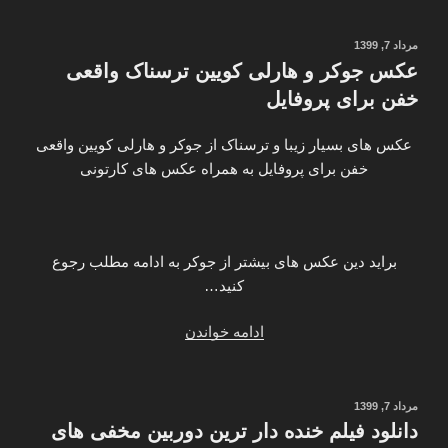
یک
ایران
نوشته‌شده
مرداد 7, 1399
در
در
عکس جوکر و هارلی کویین ترسناک واقعی
هاتبرد
خفن برای پروفایل
همایون
یاهست
عکس های بسیار زیبا و ترسناک از جوکر و هارلی کویین واقعی
یوتلست”
خفن برای پروفایل به همراه عکس های کارتونی
براید دین عکس های بیشتر از جوکر به ادامه مطلب رجوع
کنید…
“عکس
ادامه خواندن
جوکر
و
هارلی
نوشته‌شده
مرداد 7, 1399
در
کویین
دانلود فیلم خنده دار ترین دوربین مخفی های