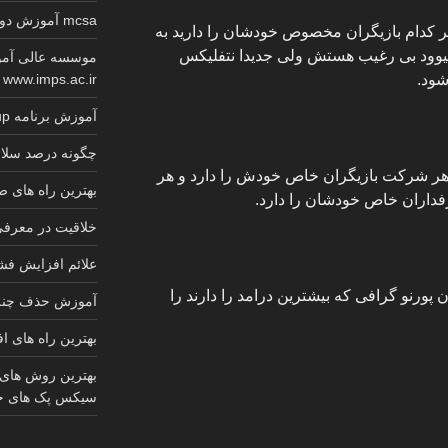
mcsa آموزش دوره کامل گواهینامه معتبر مایکروسافت
 کدام بازیگران مخصوص خودشان را دارید به
الیوود بی رغیب هستش ولی جدیدا نتفلیکس
موسسه عالی آمو
شود.
www.imps.ac.ir
آموزش برنامه sketchup کابینت 2025
چگونه درصد سلام
 هر شرکت بازیگران خاص خودش را دارد و هر
بهترین راه های
رفداران خاص خودشان را دارد.
خلاقیت در معرف
علائم افزایش ف
پورنو گرافی که بیشترین درامد را دارند را
آموزش حذف چنل 
بهترین راه های ا
بهترین روش های
سیکس پک های ج