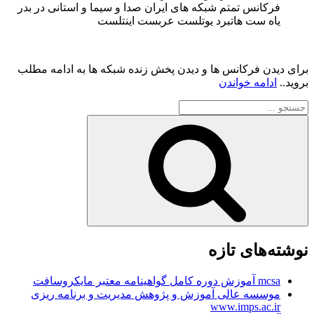
فرکانس تمتم شبکه های ایران صدا و سیما و استانی در بدر
یاه ست هاتبرد یوتلست عربست اینتلست
برای دیدن فرکانس ها و دیدن پخش زنده شبکه ها به ادامه مطلب
“فرکانس
بروید..
ادامه خواندن
و
جستجو
پخش
برای
زنده
جستجو
تمام
شبکه
های
ایران
صدا
و
سیما
و
استانی
نوشته‌های تازه
در
ماهواره
mcsa آموزش دوره کامل گواهینامه معتبر مایکروسافت
و
موسسه عالی آموزش و پژوهش مدیریت و برنامه ریزی
دیجیتال”
www.imps.ac.ir