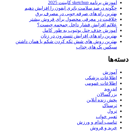
آموزش برنامه sketchup کابینت 2025
چگونه درصد سلامت باتری ایفون را افزایش دهیم
بهترین راه های صرفه جویی در مصرف برق
خلاقیت در معرفی محصول برای فروش بیشتر
علائم افزایش فشار داخل جمجمه چیست؟
آموزش حذف چنل یوتیوب به طور کامل
بهترین راه های افزایش تتسترون در زنان
بهترین روش های شش تکه کردن شکم یا همان داشتن
سیکس پک های جذاب
دسته‌ها
آموزش
اطلاعات پزشکی
اطلاعات عمومی
اندروید
بزرگسالان
پخش زنده آنلاین
ترسناک
ترول
تعبیر خواب
تناسب اندام و ورزش
خرید و فروش