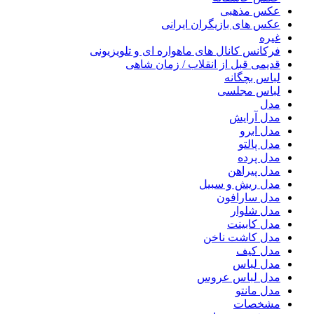
عکس مذهبی
عکس های بازیگران ایرانی
غیره
فرکانس کانال های ماهواره ای و تلویزیونی
قدیمی قبل از انقلاب / زمان شاهی
لباس بچگانه
لباس مجلسی
مدل
مدل آرایش
مدل ابرو
مدل پالتو
مدل پرده
مدل پیراهن
مدل ریش و سبیل
مدل سارافون
مدل شلوار
مدل کابینت
مدل کاشت ناخن
مدل کیف
مدل لباس
مدل لباس عروس
مدل مانتو
مشخصات