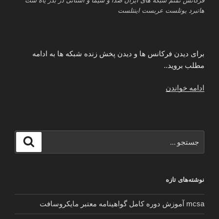
فرکانس تمتم شبکه های ایران صدا و سیما و استانی در بدر یاه ست
هاتبرد یوتلست عربست اینتلست
برای دیدن فرکانس ها و دیدن پخش زنده شبکه ها به ادامه
مطلب بروید..
“فرکانس
ادامه خواندن
و
پخش
زنده
تمام
جستجو
جستجو
شبکه
برای
های
ایران
نوشته‌های تازه
صدا
و
mcsa آموزش دوره کامل گواهینامه معتبر مایکروسافت
سیما
و