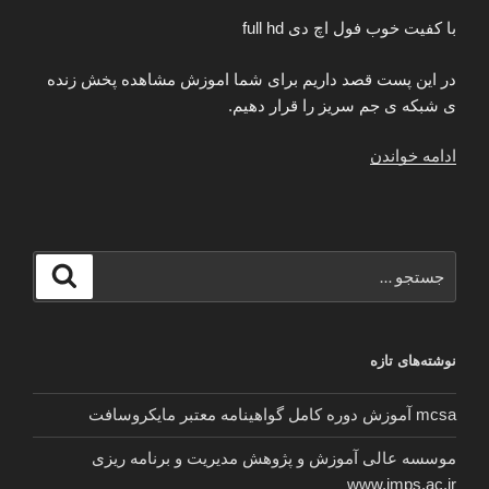
با کفیت خوب فول اچ دی full hd
در این پست قصد داریم برای شما اموزش مشاهده پخش زنده
ی شبکه ی جم سریز را قرار دهیم.
“پخش
ادامه خواندن
زنده
آنلاین
شبکه
ماهواره
جستجو
جستجو
ای
برای
جم
سریز
نوشته‌های تازه
با
کیفیت
mcsa آموزش دوره کامل گواهینامه معتبر مایکروسافت
اچ
دی
موسسه عالی آموزش و پژوهش مدیریت و برنامه ریزی
hd”
www.imps.ac.ir