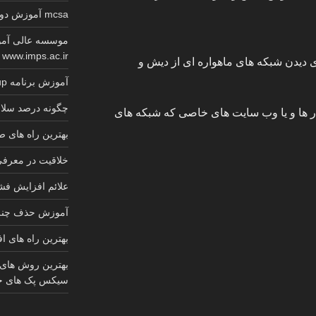
mcsa آموزش دوره کامل گواهینامه معتبر مایکروسافت
موسسه عالی آمو
www.imps.ac.ir
ی دیدن شبکه های ماهواره ای از دیش و
آموزش برنامه sketchup کابینت 2025
چگونه درصد سلام
فزار ها و یا وب سایت های خاصی که شبکه های
بهترین راه های
خلاقیت در معرف
علائم افزایش ف
آموزش حذف چنل 
بهترین راه های ا
بهترین روش های
سیکس پک های ج