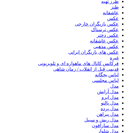
طرز تهیه
طنز
عاشقانه
عکس
عکس بازیگران خارجی
عکس ترسناک
عکس دختر
عکس عاشقانه
عکس مذهبی
عکس های بازیگران ایرانی
غیره
فرکانس کانال های ماهواره ای و تلویزیونی
قدیمی قبل از انقلاب / زمان شاهی
لباس بچگانه
لباس مجلسی
مدل
مدل آرایش
مدل ابرو
مدل پالتو
مدل پرده
مدل پیراهن
مدل ریش و سبیل
مدل سارافون
مدل شلوار