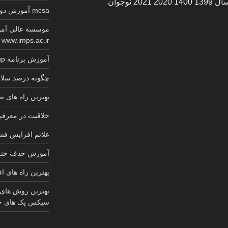
عکس های مدل بلوز مجلسی جدید سال 1399 1400 2020 2021 نوجوان
mcsa آموزش دوره کامل گواهینامه معتبر مایکروسافت
موسسه عالی آمو
www.imps.ac.ir
آموزش برنامه sketchup کابینت 2025
چگونه درصد سلام
بهترین راه های
خلاقیت در معرف
علائم افزایش ف
آموزش حذف چنل 
بهترین راه های ا
بهترین روش های
سیکس پک های ج