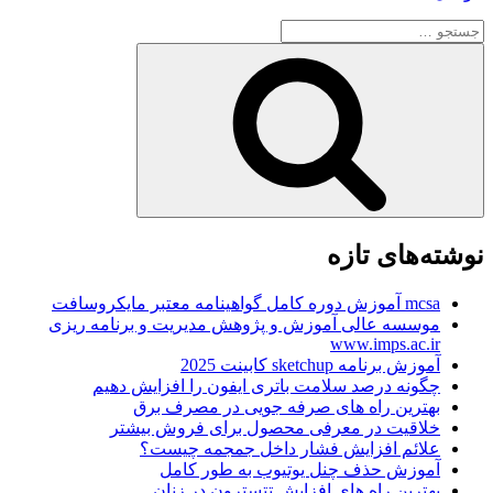
فیلم
جستجو
صحنه
برای
دار
جستجو
ترسناک
خارجی
بدون
سانسور
با
زیرنویس
فارسی”
نوشته‌های تازه
mcsa آموزش دوره کامل گواهینامه معتبر مایکروسافت
موسسه عالی آموزش و پژوهش مدیریت و برنامه ریزی
www.imps.ac.ir
آموزش برنامه sketchup کابینت 2025
چگونه درصد سلامت باتری ایفون را افزایش دهیم
بهترین راه های صرفه جویی در مصرف برق
خلاقیت در معرفی محصول برای فروش بیشتر
علائم افزایش فشار داخل جمجمه چیست؟
آموزش حذف چنل یوتیوب به طور کامل
بهترین راه های افزایش تتسترون در زنان