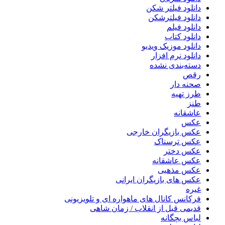
دانلود فیلتر شکن
دانلود فیلترشکن
دانلود فیلم
دانلود کتاب
دانلود موزیک ویدیو
دانلود نرم افزار
دسته‌بندی نشده
رقص
صحنه دار
طرز تهیه
طنز
عاشقانه
عکس
عکس بازیگران خارجی
عکس ترسناک
عکس دختر
عکس عاشقانه
عکس مذهبی
عکس های بازیگران ایرانی
غیره
فرکانس کانال های ماهواره ای و تلویزیونی
قدیمی قبل از انقلاب / زمان شاهی
لباس بچگانه