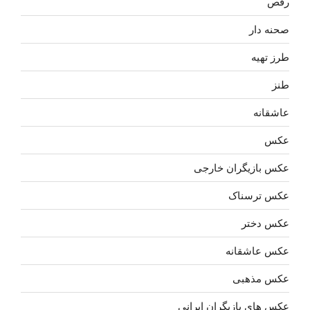
رقص
صحنه دار
طرز تهیه
طنز
عاشقانه
عکس
عکس بازیگران خارجی
عکس ترسناک
عکس دختر
عکس عاشقانه
عکس مذهبی
عکس های بازیگران ایرانی