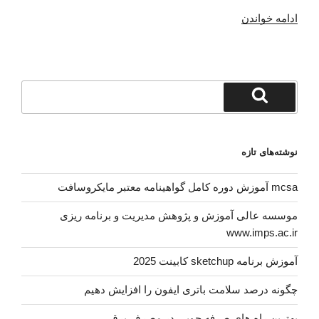
“فیلم
ادامه خواندن
جدید
دعوای
وحید
مرادی
جستجو
و
برای
جستجو
هانی
کرده
نوشته‌های تازه
و
یزدان
mcsa آموزش دوره کامل گواهینامه معتبر مایکروسافت
کرده
مهران
موسسه عالی آموزش و پژوهش مدیریت و برنامه ریزی
قربانی”
www.imps.ac.ir
آموزش برنامه sketchup کابینت 2025
چگونه درصد سلامت باتری ایفون را افزایش دهیم
بهترین راه های صرفه جویی در مصرف برق