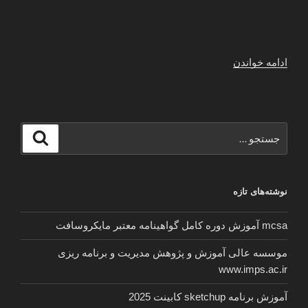
“فرکانس
ادامه خواندن
شبکه
ی
نسیم
در
جستجو
جستجو
ماهواره”
برای
نوشته‌های تازه
mcsa آموزش دوره کامل گواهینامه معتبر مایکروسافت
موسسه عالی آموزش و پژوهش مدیریت و برنامه ریزی
www.imps.ac.ir
آموزش برنامه sketchup کابینت 2025