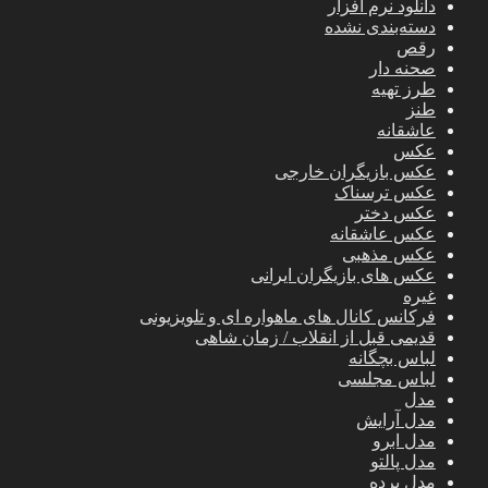
دانلود نرم افزار
دسته‌بندی نشده
رقص
صحنه دار
طرز تهیه
طنز
عاشقانه
عکس
عکس بازیگران خارجی
عکس ترسناک
عکس دختر
عکس عاشقانه
عکس مذهبی
عکس های بازیگران ایرانی
غیره
فرکانس کانال های ماهواره ای و تلویزیونی
قدیمی قبل از انقلاب / زمان شاهی
لباس بچگانه
لباس مجلسی
مدل
مدل آرایش
مدل ابرو
مدل پالتو
مدل پرده