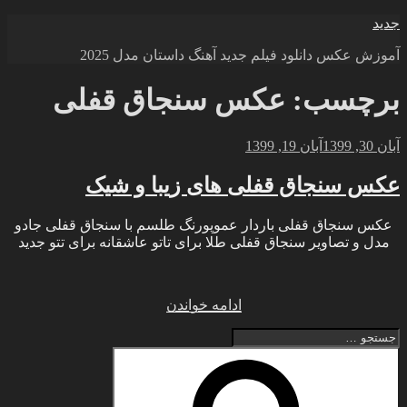
رفتن
جدید
به
آموزش عکس دانلود فیلم جدید آهنگ داستان مدل 2025
محتوا
برچسب:
عکس سنجاق قفلی
نوشته‌شده
آبان 30, 1399
آبان 19, 1399
در
عکس سنجاق قفلی های زیبا و شیک
عکس سنجاق قفلی باردار عموپورنگ طلسم با سنجاق قفلی جادو
مدل و تصاویر سنجاق قفلی طلا برای تاتو عاشقانه برای تتو جدید
“عکس
ادامه خواندن
سنجاق
جستجو
قفلی
برای
های
جستجو
زیبا
و