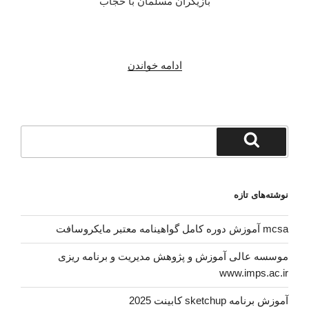
بازیگران مسلمان با حجاب
“عکس
ادامه خواندن
های
جدید
میا
خلیفه
جستجو
بدون
برای
جستجو
سانسور
Mia
نوشته‌های تازه
Khalifa”
mcsa آموزش دوره کامل گواهینامه معتبر مایکروسافت
موسسه عالی آموزش و پژوهش مدیریت و برنامه ریزی
www.imps.ac.ir
آموزش برنامه sketchup کابینت 2025