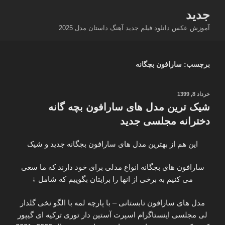
فتن
جدید
ه
آموزش عکس دانلود فیلم جدید آهنگ داستان مدل 2025
حتوا
برچسب:
سارافون بچگانه
نوشته‌شده
خرداد 8, 1399
در
شیک ترین مدل های سارافون بچه گانه
دخترانه مجلسی جدید
این هم از بهترین مدل های سارافون بچگانه جدید و شیک
سارافون های بچگانه انواع مدلی برای خود دارند که ما سعی
می کنیم به برخی از انها را برایتان بگوییم که شامل ↓
مدل های سارافون تابستانی – با پارچه لمه با الگو نخی گلدار
لی مجلسی اینستاگرام اسپرت آستین دار توری ترکیه ای گیپور