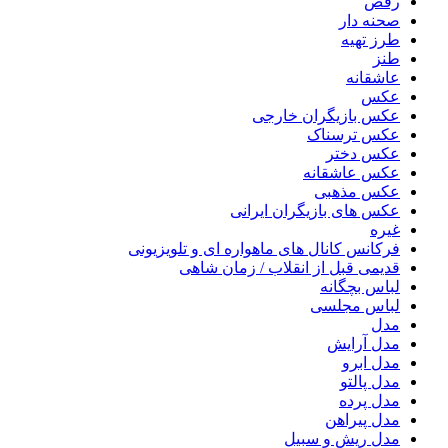
رقص
صحنه دار
طرز تهیه
طنز
عاشقانه
عکس
عکس بازیگران خارجی
عکس ترسناک
عکس دختر
عکس عاشقانه
عکس مذهبی
عکس های بازیگران ایرانی
غیره
فرکانس کانال های ماهواره ای و تلویزیونی
قدیمی قبل از انقلاب / زمان شاهی
لباس بچگانه
لباس مجلسی
مدل
مدل آرایش
مدل ابرو
مدل پالتو
مدل پرده
مدل پیراهن
مدل ریش و سبیل