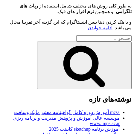
به طور کلی روش های مختلف شامل استفاده از
ربات های
تلگرامی
و همچنین
نرم افزار
های فیک.
و یا هک کردن دیتا بیس اینستاگرام که این گزینه آخر تقریبا محال
“آموزش
می باشد.
ادامه خواندن
هک
جستجو
حساب
برای
اینستاگرام
جستجو
دیگران
100%
تضمینی
رایگان”
نوشته‌های تازه
mcsa آموزش دوره کامل گواهینامه معتبر مایکروسافت
موسسه عالی آموزش و پژوهش مدیریت و برنامه ریزی
www.imps.ac.ir
آموزش برنامه sketchup کابینت 2025