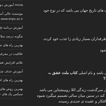
mcsa آموزش دوره کامل گواهینامه معتبر مایکروسافت
 های تاریخ جهان می باشد که در نوع خود
موسسه عالی آمو
www.imps.ac.ir
آموزش برنامه sketchup کابینت 2025
چگونه درصد سلام
طرفداران بسیار زیادی را جذب خود کرده.
بهترین راه های
شود
خلاقیت در معرف
علائم افزایش ف
آموزش حذف چنل 
 باشد و نام اصلی
کتاب ملت عشق
به
T
بهترین راه های ا
بهترین روش های
 از سرگذشت زندگی اللا روبینشتاین می باشد
سیکس پک های ج
کند در سنین میان سالی تصمیم میگیرد شبوه
 افکار و عقیده ی جدیدی رسیده.