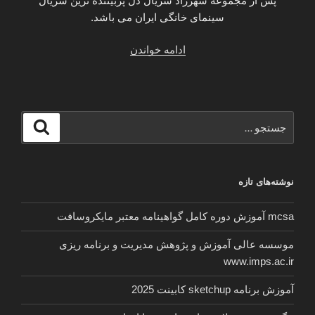
پس از مجموعه شهرزاد سریال دل پربیننده ترین سریال
سینمای خانگی ایران می باشد.
“دانلود
ادامه خواندن
سریال
دل
قسمت
35
جستجو
جستجو
سی
برای
و
پنجم
نوشته‌های تازه
/
فصل
mcsa آموزش دوره کامل گواهینامه معتبر مایکروسافت
سوم
قسمت
موسسه عالی آموزش و پژوهش مدیریت و برنامه ریزی
هفتم
www.imps.ac.ir
S03
E07”
آموزش برنامه sketchup کابینت 2025