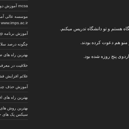
mcsa آموزش دوره کامل گواهینامه معتبر مایکروسافت
موسسه عالی آمو
www.imps.ac.ir
گاه هستم و تو دانشگاه تدریس میکنم.
آموزش برنامه sketchup کابینت 2025
 منو هم دعوت کرده بودند.
چگونه درصد سلام
بهترین راه های
ردوی پنج روزه شده بود.
خلاقیت در معرف
علائم افزایش ف
آموزش حذف چنل 
بهترین راه های ا
بهترین روش های
سیکس پک های ج