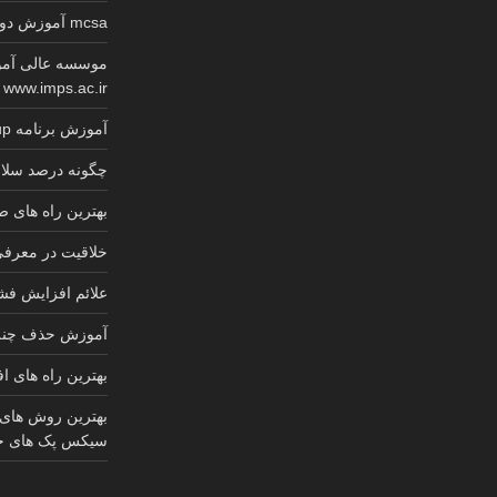
mcsa آموزش دوره کامل گواهینامه معتبر مایکروسافت
موسسه عالی آمو
www.imps.ac.ir
آموزش برنامه sketchup کابینت 2025
چگونه درصد سلام
بهترین راه های
خلاقیت در معرف
علائم افزایش ف
آموزش حذف چنل 
بهترین راه های ا
بهترین روش های
سیکس پک های ج