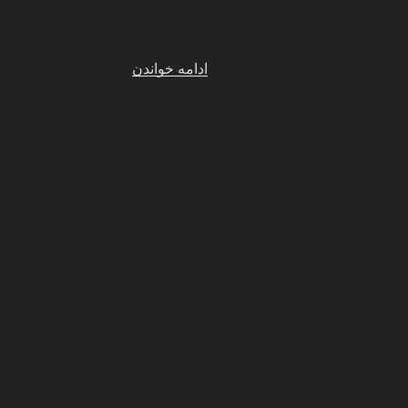
“داستان
ادامه خواندن
زن
همکارم”