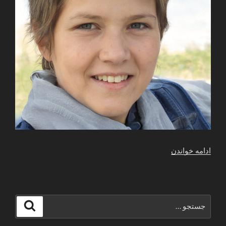
“شوهر
ادامه خواندن
بی
غیرت”
جستجو
جستجو
برای