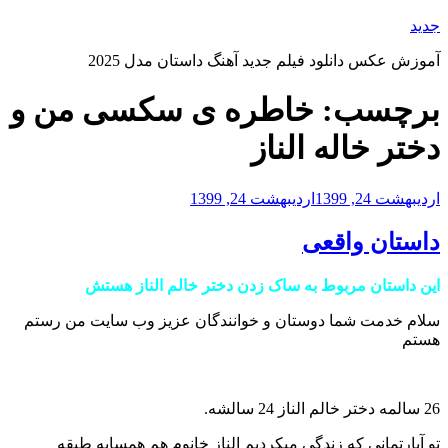
رفتن
جدید
به
آموزش عکس دانلود فیلم جدید آهنگ داستان مدل 2025
محتوا
برچسب:
خاطره ی سکسی من و
دختر خاله الناز
نوشته‌شده
اردیبهشت 24, 1399
اردیبهشت 24, 1399
در
داستان واقعی
این داستان مربوط به ساک زدن دختر خالم الناز هستش
سلام خدمت شما دوستان و خوانندگان عزیز وب سایت من رستم
هستم
26 سالمه دختر خالم الناز 24 سالشه.
تو آپارتمانی که زندگی میکردیم الناز خانوم هم همسایه طبقه