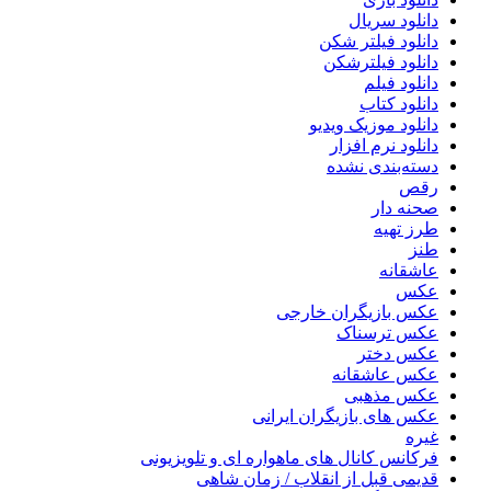
دانلود سریال
دانلود فیلتر شکن
دانلود فیلترشکن
دانلود فیلم
دانلود کتاب
دانلود موزیک ویدیو
دانلود نرم افزار
دسته‌بندی نشده
رقص
صحنه دار
طرز تهیه
طنز
عاشقانه
عکس
عکس بازیگران خارجی
عکس ترسناک
عکس دختر
عکس عاشقانه
عکس مذهبی
عکس های بازیگران ایرانی
غیره
فرکانس کانال های ماهواره ای و تلویزیونی
قدیمی قبل از انقلاب / زمان شاهی