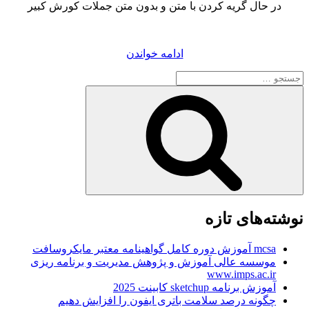
در حال گریه کردن با متن و بدون متن جملات کورش کبیر
“عکس
ادامه خواندن
های
جستجو
واقعی
برای
کورش
جستجو
کبیر
و
همسرش
ماندانا”
نوشته‌های تازه
mcsa آموزش دوره کامل گواهینامه معتبر مایکروسافت
موسسه عالی آموزش و پژوهش مدیریت و برنامه ریزی
www.imps.ac.ir
آموزش برنامه sketchup کابینت 2025
چگونه درصد سلامت باتری ایفون را افزایش دهیم