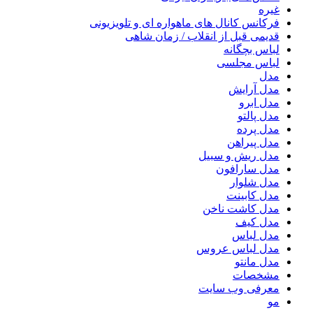
غیره
فرکانس کانال های ماهواره ای و تلویزیونی
قدیمی قبل از انقلاب / زمان شاهی
لباس بچگانه
لباس مجلسی
مدل
مدل آرایش
مدل ابرو
مدل پالتو
مدل پرده
مدل پیراهن
مدل ریش و سبیل
مدل سارافون
مدل شلوار
مدل کابینت
مدل کاشت ناخن
مدل کیف
مدل لباس
مدل لباس عروس
مدل مانتو
مشخصات
معرفی وب سایت
مو