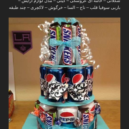
شکلاتی – خامه ای عروسکی – کیتی – مدل لوازم آرایش –
باربی سوفیا قلب – تاج – السا – خرگوش – لاکچری – چند طبقه