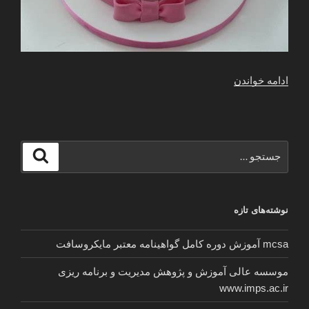
“زیباترین
ادامه خواندن
مدل
های
کیک
تولد
جستجو
جستجو
دخترانه
برای
جدید
سال
نوشته‌های تازه
2020
–
mcsa آموزش دوره کامل گواهینامه معتبر مایکروسافت
2021”
موسسه عالی آموزش و پژوهش مدیریت و برنامه ریزی
www.imps.ac.ir