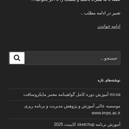
تعبیر در ادامه مطلب ..
“تعبیر
ادامه خواندن
خواب
تمساح
یا
کروکودیل
جستجو
جستجو
چیست؟”
برای
نوشته‌های تازه
mcsa آموزش دوره کامل گواهینامه معتبر مایکروسافت
موسسه عالی آموزش و پژوهش مدیریت و برنامه ریزی
www.imps.ac.ir
آموزش برنامه sketchup کابینت 2025