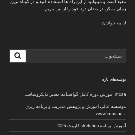
مفید است و میتوانید از این راه ها استفاده کنید و در کوتاه ترین
زمان ممکن در دندان درد خود را از بین ببریم
“درمان
ادامه خواندن
و
قطعی
سریع
درد
جستجو
جستجو
دندان
برای
در
خانه
نوشته‌های تازه
بدون
عوارض”
mcsa آموزش دوره کامل گواهینامه معتبر مایکروسافت
موسسه عالی آموزش و پژوهش مدیریت و برنامه ریزی
www.imps.ac.ir
آموزش برنامه sketchup کابینت 2025