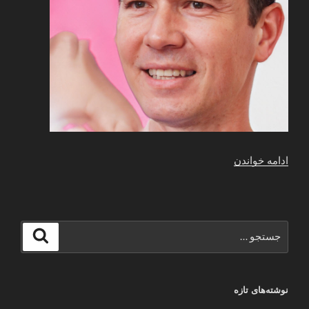
“داستان
ادامه خواندن
زن
عموی
مهربان”
جستجو
جستجو
برای
نوشته‌های تازه