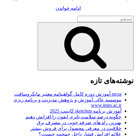
“عکس
ادامه خواندن
های
جستجو
انواع
برای
مدل
جستجو
شیرینی
خانگی
جدید
ساده
در
فر
برای
عید”
نوشته‌های تازه
mcsa آموزش دوره کامل گواهینامه معتبر مایکروسافت
موسسه عالی آموزش و پژوهش مدیریت و برنامه ریزی
www.imps.ac.ir
آموزش برنامه sketchup کابینت 2025
چگونه درصد سلامت باتری ایفون را افزایش دهیم
بهترین راه های صرفه جویی در مصرف برق
خلاقیت در معرفی محصول برای فروش بیشتر
علائم افزایش فشار داخل جمجمه چیست؟