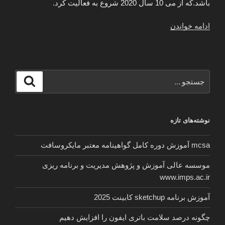
باشد.که از می 10 سال 2020 شروع به فعالیت کرد.
“آپدیت
ادامه خواندن
رسیور
استارست
sr-
2000hd
جستجو
جستجو
hyper
برای
2020
جدید”
نوشته‌های تازه
mcsa آموزش دوره کامل گواهینامه معتبر مایکروسافت
موسسه عالی آموزش و پژوهش مدیریت و برنامه ریزی
www.imps.ac.ir
آموزش برنامه sketchup کابینت 2025
چگونه درصد سلامت باتری ایفون را افزایش دهیم