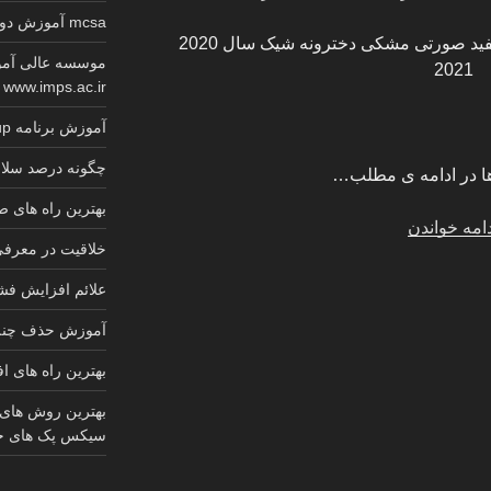
mcsa آموزش دوره کامل گواهینامه معتبر مایکروسافت
عکس های قلب فانتزی سیاه و سفید صورتی مشکی دخترونه شیک سال 2020
موسسه عالی آمو
2021
www.imps.ac.ir
آموزش برنامه sketchup کابینت 2025
چگونه درصد سلام
ا در ادامه ی مطلب…
بهترین راه های
“عکس
امه خواندن
خلاقیت در معرف
قلب
فانتزی
علائم افزایش ف
دخترونه
آموزش حذف چنل 
صورتی
سیاه
بهترین راه های ا
مشکلی
دخترانه
بهترین روش های
سیکس پک های ج
زیبا
قشنگ”