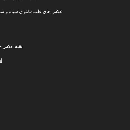
بقیه عکس ه
اد