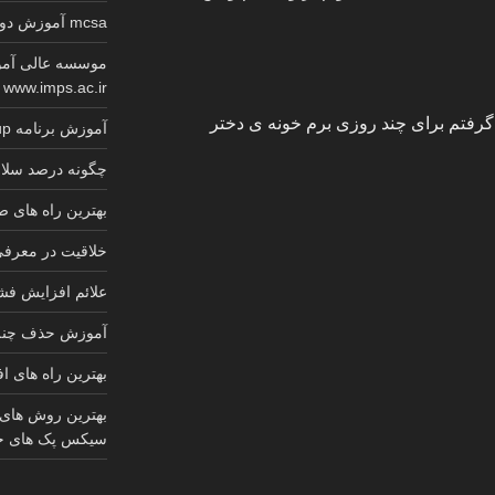
mcsa آموزش دوره کامل گواهینامه معتبر مایکروسافت
موسسه عالی آمو
www.imps.ac.ir
گرفتم برای چند روزی برم خونه ی دختر
آموزش برنامه sketchup کابینت 2025
چگونه درصد سلام
بهترین راه های
خلاقیت در معرف
علائم افزایش ف
آموزش حذف چنل 
بهترین راه های ا
بهترین روش های
سیکس پک های ج