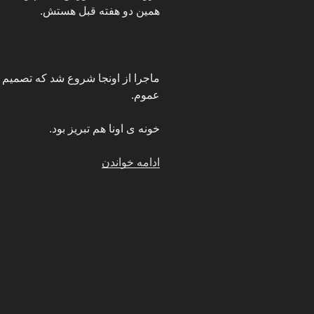
همین دو هفته قبل هستش.
ماجرا از اونجا شروع شد که تصمیم 
عموم.
خونه ی اونا هم تبریز بود.
“داستان
ادامه خواندن
من
و
دختر
عمه
وقتی
که
شوهرش
خونه
نبود”