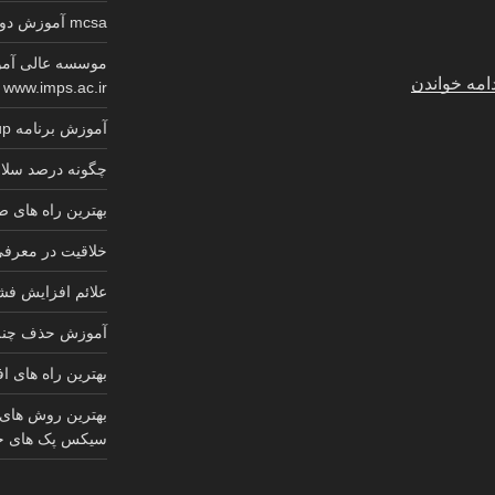
mcsa آموزش دوره کامل گواهینامه معتبر مایکروسافت
موسسه عالی آمو
“عکس
امه خواندن
www.imps.ac.ir
سنجاق
آموزش برنامه sketchup کابینت 2025
قفلی
های
چگونه درصد سلام
زیبا
بهترین راه های
و
شیک”
خلاقیت در معرف
علائم افزایش ف
آموزش حذف چنل 
بهترین راه های ا
بهترین روش های
سیکس پک های ج