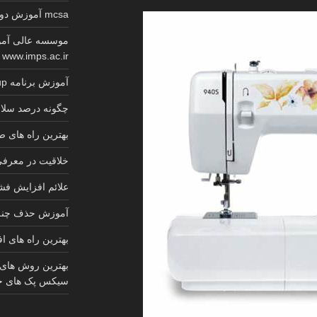
mcsa آموزش دوره کامل گواهینامه معتبر مایکروسافت
موسسه عالی آمو
www.imps.ac.ir
آموزش برنامه sketchup کابینت 2025
چگونه درصد سلام
بهترین راه های
خلاقیت در معرف
علائم افزایش ف
آموزش حذف چنل 
بهترین راه های ا
بهترین روش های
سیکس پک های ج