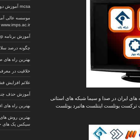
mcsa آموزش دوره کامل گواهینامه معتبر مایکروسافت
موسسه عالی آمو
www.imps.ac.ir
آموزش برنامه sketchup کابینت 2025
چگونه درصد سلام
بهترین راه های
خلاقیت در معرف
علائم افزایش ف
آموزش حذف چنل 
های ایران در صدا و سیما شبکه های استانی
 ترکست یوتلست اینتلست هاتبرد یوتلست
بهترین راه های ا
بهترین روش های
سیکس پک های ج