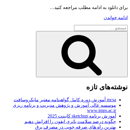
برای دانلود به ادامه مطلب مراجعه کنید…
“دانلود
ادامه خواندن
آرشیوی
جستجو
از
برای
بهترین
جستجو
مزاحم
تلفنی
ها
+18”
نوشته‌های تازه
mcsa آموزش دوره کامل گواهینامه معتبر مایکروسافت
موسسه عالی آموزش و پژوهش مدیریت و برنامه ریزی
www.imps.ac.ir
آموزش برنامه sketchup کابینت 2025
چگونه درصد سلامت باتری ایفون را افزایش دهیم
بهترین راه های صرفه جویی در مصرف برق