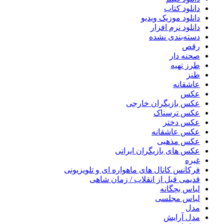
دانلود کتاب
دانلود موزیک ویدیو
دانلود نرم افزار
دسته‌بندی نشده
رقص
صحنه دار
طرز تهیه
طنز
عاشقانه
عکس
عکس بازیگران خارجی
عکس ترسناک
عکس دختر
عکس عاشقانه
عکس مذهبی
عکس های بازیگران ایرانی
غیره
فرکانس کانال های ماهواره ای و تلویزیونی
قدیمی قبل از انقلاب / زمان شاهی
لباس بچگانه
لباس مجلسی
مدل
مدل آرایش