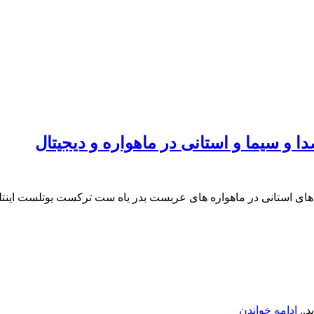
 و سیما و استانی در ماهواره و دیجیتال
های استانی در ماهواره های عربست بدر یاه ست ترکست یوتلست اینتل
“فرکانس
د..
ادامه خواندن