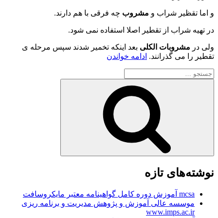
و اما تقظیر شراب و
مشروب
چه فرقی با هم دارند.
در تهیه شراب از تقطیر اصلا استفاده نمی شود.
ولی در
مشروبات الکلی
بعد اینکه تخمیر شدند سپس مرحله ی
“طرز
تقطیر را می گذرانند.
ادامه خواندن
تهیه
جستجو
انواع
برای
شراب
جستجو
و
مشروب
سیب
انگور
پرتغال
توت
فرنگی
انار
خرما
نوشته‌های تازه
هندوانه
موز”
mcsa آموزش دوره کامل گواهینامه معتبر مایکروسافت
موسسه عالی آموزش و پژوهش مدیریت و برنامه ریزی
www.imps.ac.ir