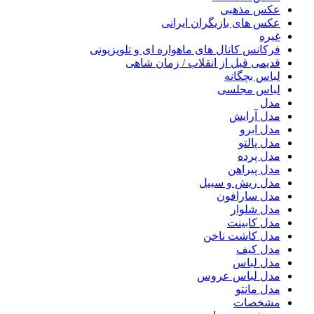
عکس مذهبی
عکس های بازیگران ایرانی
غیره
فرکانس کانال های ماهواره ای و تلویزیونی
قدیمی قبل از انقلاب / زمان شاهی
لباس بچگانه
لباس مجلسی
مدل
مدل آرایش
مدل ابرو
مدل پالتو
مدل پرده
مدل پیراهن
مدل ریش و سبیل
مدل سارافون
مدل شلوار
مدل کابینت
مدل کاشت ناخن
مدل کیف
مدل لباس
مدل لباس عروس
مدل مانتو
مشخصات