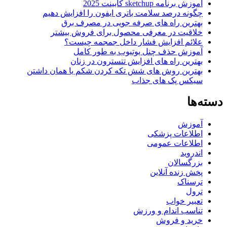
آموزش برنامه sketchup کابینت 2025
چگونه درصد سلامت باتری ایفون را افزایش دهیم
بهترین راه های صرفه جویی در مصرف برق
خلاقیت در معرفی محصول برای فروش بیشتر
علائم افزایش فشار داخل جمجمه چیست؟
آموزش حذف چنل یوتیوب به طور کامل
بهترین راه های افزایش تتسترون در زنان
بهترین روش های شش تکه کردن شکم یا همان داشتن
سیکس پک های جذاب
دسته‌ها
آموزش
اطلاعات پزشکی
اطلاعات عمومی
اندروید
بزرگسالان
پخش زنده آنلاین
ترسناک
ترول
تعبیر خواب
تناسب اندام و ورزش
خرید و فروش