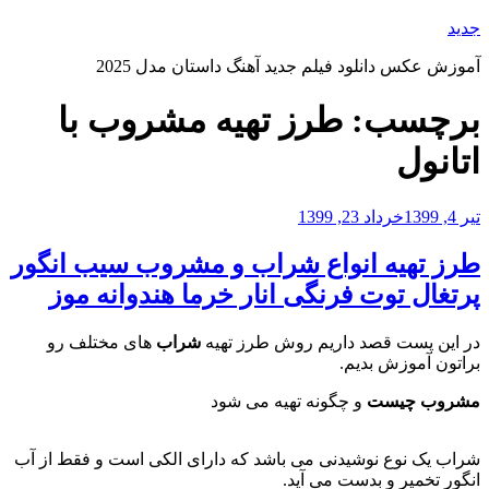
رفتن
جدید
به
آموزش عکس دانلود فیلم جدید آهنگ داستان مدل 2025
محتوا
برچسب:
طرز تهیه مشروب با
اتانول
نوشته‌شده
تیر 4, 1399
خرداد 23, 1399
در
طرز تهیه انواع شراب و مشروب سیب انگور
پرتغال توت فرنگی انار خرما هندوانه موز
در این پست قصد داریم روش طرز تهیه
شراب
های مختلف رو
براتون آموزش بدیم.
مشروب چیست
و چگونه تهیه می شود
شراب یک نوع نوشیدنی می باشد که دارای الکی است و فقط از آب
انگور تخمیر و بدست می آید.