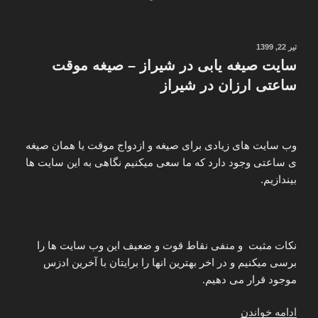
وب
سایت
های
نوشته‌شده
تیر 22, 1399
در
شرط
سایت صیغه یابی در شیراز – صیغه موقت
بندی
ساعتی ارزان در شیراز
بازی
شطرنج
بیلیارد
وب سایت های زیادی برای صیغه و ازدواج موقت یا همان صیغه
پاسور
ی ساعتی وجود دارد که ما سعی میکنیم نگاهی به این سایت ها
تخته
بیندازیم.
نرد
پوکر
رولت”
نکات مثبت و منفی نقاط قوت و ضعیف این وب سایت ها را
برسی میکنیم و در اخر بهترین انها را برایتان با آخرین ادزس
موجود قرار می دهیم.
“سایت
ادامه خواندن