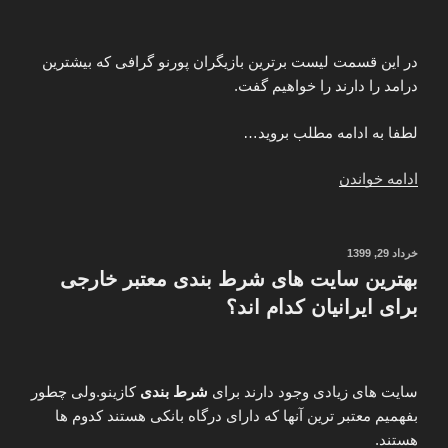
در این قسمت لیست برترین بازیگران پورنو گرافی که بیشترین
درامد را دارند را خواهیم گفت.
لطفا به ادامه مطلب بروید…
“معرفی
ادامه خواندن
بهترین
پورن
استار
نوشته‌شده
خرداد 29, 1399
در
های
بهترین سایت های شرط بندی معتبر خارجی
زن
برای ایرانیان کدام اند؟
و
مرد
جهان
سایت های زیادی وجود دارند برای
شرط بندی
کازینو.ولی چطور
به
بفهمیم معتبر ترین آنها که دارای درگاه بانکی هستند کدوم ها
همراه
هستند.
اسم