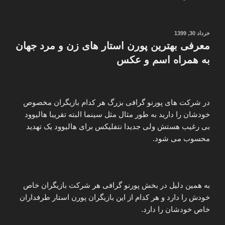
صیغه
یابی
در
نوشته‌شده
خرداد 30, 1399
در
شیراز
معرفی بهترین پورن استار های زن و مرد جهان
–
به همراه اسم و عکس
صیغه
موقت
ساعتی
در شرکت های پورنو گرافی بزرگ هر کدام بازیگران مخصوص
ارزان
خودشان را دارید به طور مثال مثل سینما البته تقریبا هالیوود
در
بی رغیب هستش ولی جدیدا نتفلیکس برای هالیوود یک تهدید
شیراز”
محسوب می شود.
به همین دلیل در بخش پورنو گرافی هر شرکت بازیگران خاص
خودش را دارد و هر کدام از این بازیگران پورن استار طرفداران
خاص خودشان را دارد.