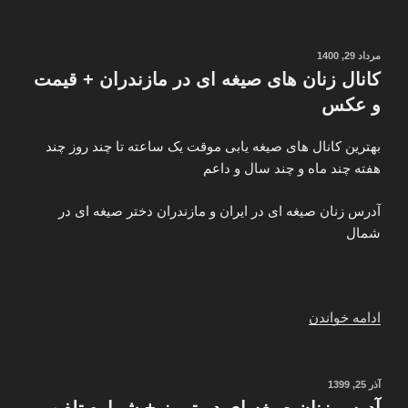
عالی
آموزش
و
نوشته‌شده
مرداد 29, 1400
در
پژوهش
کانال زنان های صیغه ای در مازندران + قیمت
مدیریت
و عکس
و
برنامه
بهترین کانال های صیغه یابی موقت یک ساعته تا چند روز چند
ریزی
هفته چند ماه و چند سال و داعم
www.imps.ac.ir”
آدرس زنان صیغه ای در ایران و مازندران دختر صیغه ای در
شمال
“کانال
ادامه خواندن
زنان
های
صیغه
نوشته‌شده
آذر 25, 1399
در
ای
آدرس زنان صیغه ای در تبریز + شماره تلفن