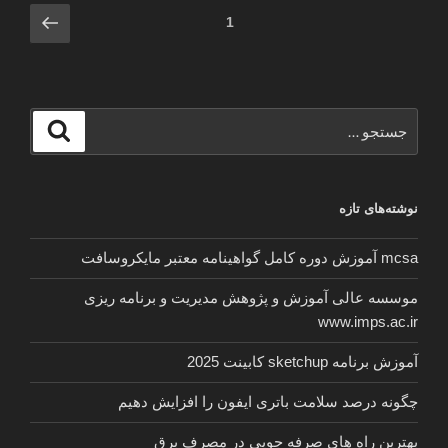
زنان
صفحه‌بندی
برگه
برگه
1
صيغه
بعدی
نوشته‌ها
ای
در
اهواز”
جستجو
جستجو
برای
نوشته‌های تازه
mcsa آموزش دوره کامل گواهینامه معتبر مایکروسافت
موسسه عالی آموزش و پژوهش مدیریت و برنامه ریزی
www.imps.ac.ir
آموزش برنامه sketchup کابینت 2025
چگونه درصد سلامت باتری ایفون را افزایش دهیم
بهترین راه های صرفه جویی در مصرف برق