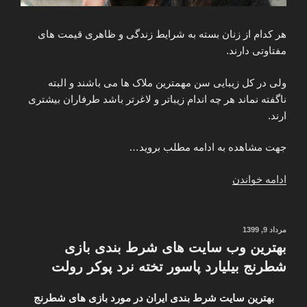
هر کدام از زنان بسته به شرایط زندگی و ظاهری قیمت های
مفتاوتی دارند.
ولی در کل زیبایی سن مهمترین ملاک ها می باشند و البته
ناگفته نماند هر چه اندام زیباتر و لاغرتر باشد طرفاران بیشتری
ارند.
جهت مشاهده به ادامه مطلب بروید…
“آدرس
ادامه خواندن
زنان
صیغه
ای
نوشته‌شده
مرداد 9, 1399
در
در
بهترین وب سایت های شرط بندی بازی
تبریز
شطرنج بیلیارد پاسور تخته نرد پوکر رولت
+
شماره
بهترین سایت شرط بندی ایران در مورد بازی های شطرنج