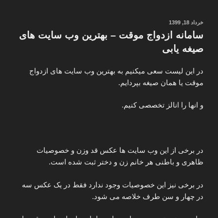
رادیو
فردا
نوشته‌شده
خرداد 18, 1399
در
بدون
سامانه ازدواج موقت – بهترین وب سایت های
فیلترشکن
صیغه یابی
با
اینترنت
در این لیست سعی میکنیم به بهترین وب سایت های ازدواج
کم
موقت یا همان صیغه بپردایم.
سرعت”
و انها را انالز تخصصی کنیم.
در برخی از این وب سایت ها عکس قد وزن و خصوصیات
ظاهری و باطنی هر خانم زن و دختر ثبت شده است.
در برخی نیز این خصوصیات وجود ندارد فقط در یک عکس سه
در چهار و سن طرف خلاصه می شود.