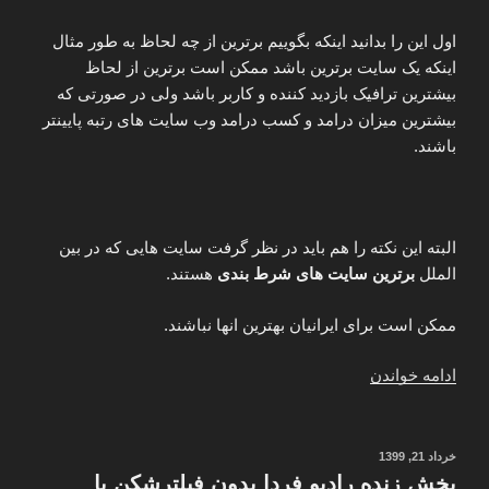
و
اول این را بدانید اینکه بگوییم برترین از چه لحاظ به طور مثال
عکس”
اینکه یک سایت برترین باشد ممکن است برترین از لحاظ
بیشترین ترافیک بازدید کننده و کاربر باشد ولی در صورتی که
بیشترین میزان درامد و کسب درامد وب سایت های رتبه پایینتر
باشند.
البته این نکته را هم باید در نظر گرفت سایت هایی که در بین
الملل
برترین سایت های شرط بندی
هستند.
ممکن است برای ایرانیان بهترین انها نباشند.
“بهترین
ادامه خواندن
سایت
های
شرط
نوشته‌شده
خرداد 21, 1399
در
بندی
پخش زنده رادیو فردا بدون فیلترشکن با