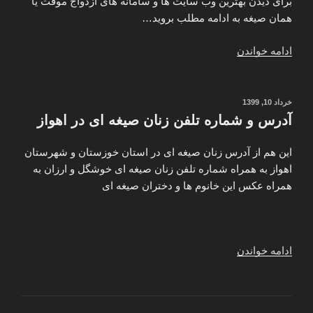
برای دیدن بهترین وب سایت ها و سامانه های ازدواج موقت یا
همان صیغه به ادامه مطلب بروید…
“سامانه
ادامه خواندن
ازدواج
موقت
–
نوشته‌شده
خرداد 10, 1399
در
بهترین
آدرس و شماره تلفن زنان صيغه ای در اهواز
وب
سایت
این هم از آدرس زنان صیغه ای در استان خوزستان و شهرستان
های
اهواز به همراه شماره تلفن زنان صیغه ای خوشگل و ارزان به
صیغه
همراه عکس این خانوم ها و دختران صیغه ای
یابی”
“آدرس
ادامه خواندن
و
شماره
تلفن